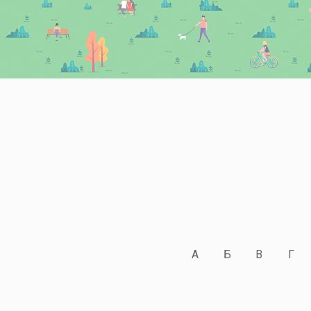
А
Б
В
Г