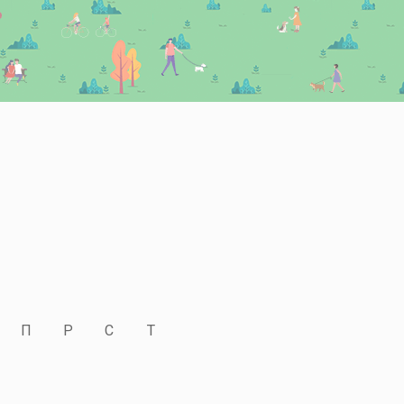
П
Р
С
Т