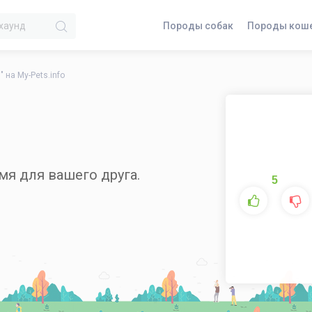
Породы собак
Породы кош
" на My-Pets.info
я для вашего друга.
5