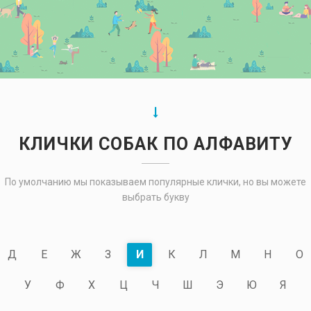
КЛИЧКИ СОБАК ПО АЛФАВИТУ
По умолчанию мы показываем популярные клички, но вы можете
выбрать букву
Д
Е
Ж
З
И
К
Л
М
Н
О
У
Ф
Х
Ц
Ч
Ш
Э
Ю
Я