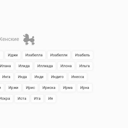
Женские
а
Иджи
Изабелла
Изабелли
Изабель
Илана
Илида
Иллиада
Илона
Ильга
Инга
Инда
Инди
Индиго
Инесса
и
Иржи
Ирис
Ириска
Ирма
Ирна
Искра
Иста
Ита
Ия