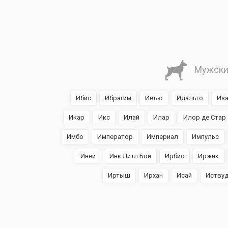
Мужски
Ибис
Ибрагим
Ивью
Идальго
Из
Икар
Икс
Илай
Илар
Илор де Стар
Имбо
Император
Империал
Импульс
Иней
Инк Литл Бой
Ирбис
Иржик
Иртыш
Ирхан
Исай
Иству