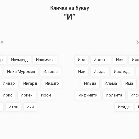
Клички на букву
“И”
е
ар
Изумруд
Изюмчик
Ива
Иветта
Иви
Ид
Илья Муромец
Илюша
Изи
Изида
Изольда
Инвар
Ингард
Индиго
Ильда
Ильма
Има
Ирис
Иркен
Ирон
Инфинити
Иоланта
Ипс
д
Итон
Ичи
Исида