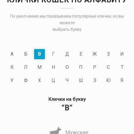
По умолчанию мы показываем популярные клички, но вы
можете
выбрать букву
А
Б
В
Г
Д
Е
Ж
З
И
К
Л
М
Н
О
П
Р
С
Т
У
Ф
Х
Ц
Ч
Ш
Э
Ю
Я
Клички на букву
“В”
Мужские