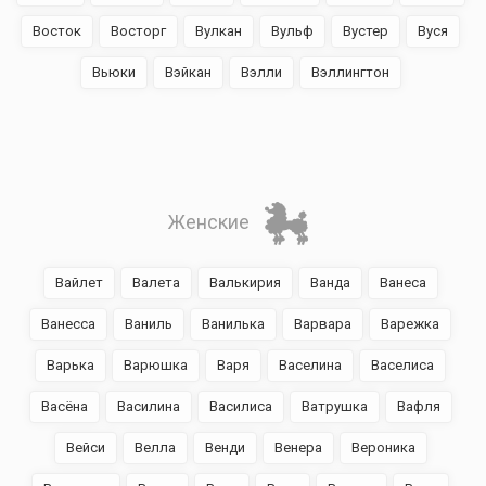
Восток
Восторг
Вулкан
Вульф
Вустер
Вуся
Вьюки
Вэйкан
Вэлли
Вэллингтон
Женские
Вайлет
Валета
Валькирия
Ванда
Ванеса
Ванесса
Ваниль
Ванилька
Варвара
Варежка
Варька
Варюшка
Варя
Васелина
Васелиса
Васёна
Василина
Василиса
Ватрушка
Вафля
Вейси
Велла
Венди
Венера
Вероника