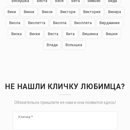
Веснушка
Веста
Веся
Вета
Вивьен
Вида
Вики
Викки
Викси
Виктори
Виктория
Винера
Виола
Виолетта
Виолла
Виоллета
Вирджиния
Виска
Виски
Виста
Вита
Вишенка
Вишня
Влада
Вспышка
НЕ НАШЛИ КЛИЧКУ ЛЮБИМЦА?
Обязательно пришлите ее нам и она появится здесь!
Кличка
*