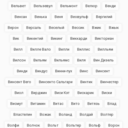
Вельвет
Вельзевул
Вельмонт
Велюр
Венди
Венсан
Венька
Веня
Веовульф
Вергилий
Верон
Версаль
Веселый
Вессик
Вжик
Вжык
Вик
Викентий
Викинг
Виккарди
Викториан
Вилл
Вилле Вало
Вилли
Виллис
Вилльям
Вилсон
Вильям
Вильямс
Виля
Вин Дизель
Винди
Виндус
Винни-пух
Винс
Винсент
Винсент Вего
Винсенто Сальгари
Винтик
Винчестер
Виол
Вирджин
Виси Кэт
Вискарик
Виски
Висмут
Витамин
Витас
Вито
Витязь
Влад
Властелин
Вожак
Воланд
Волдай
Волтер
Волфи
Волчок
Вольт
Вольтер
Вольф
Ворон