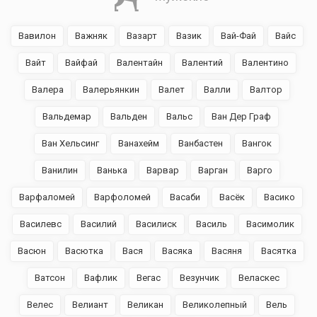
Вавилон
Важняк
Вазарт
Вазик
Вай-Фай
Вайс
Вайт
Вайфай
Валентайн
Валентий
Валентино
Валера
Валерьянкин
Валет
Валли
Валтор
Вальдемар
Вальден
Вальс
Ван Дер Граф
Ван Хельсинг
Ванахейм
Ванбастен
Вангок
Ванилин
Ванька
Варвар
Варган
Варго
Варфаломей
Варфоломей
Васаби
Васёк
Васико
Василевс
Василий
Василиск
Василь
Васимолик
Васюн
Васютка
Вася
Васяка
Васяня
Васятка
Ватсон
Вафлик
Вегас
Везунчик
Веласкес
Велес
Велиант
Великан
Великолепный
Вель