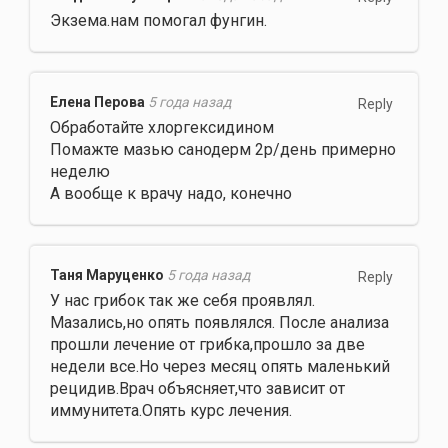
Экзема.нам помогал фунгин.
Елена Перова
5 года назад
Reply
Обработайте хлоргексидином
Помажте мазью санодерм 2р/день примерно
неделю
А вообще к врачу надо, конечно
Таня Маруценко
5 года назад
Reply
У нас грибок так же себя проявлял.
Мазались,но опять появлялся. После анализа
прошли лечение от грибка,прошло за две
недели все.Но через месяц опять маленький
рецидив.Врач объясняет,что зависит от
иммунитета.Опять курс лечения.