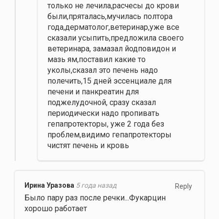
только не лечила,расчесы до крови
были,пряталась,мучилась полтора
года,дерматолог,ветеринар,уже все
сказали усыпить,предложила своего
ветеринара, замазал йодповидон и
мазь ям,поставил какие то
уколы,сказал это печень надо
полечить,15 дней эссенциале для
печени и панкреатин для
поджелудочной, сразу сказал
периодически надо пропивать
гепапротекторы, уже 2 года без
проблем,видимо гепапротекторы
чистят печень и кровь
Ирина Уразова
5 года назад
Reply
Было пару раз после речки...Фукарцин
хорошо работает