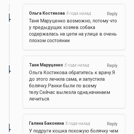
Ольга Костикова
5 года назад
Reply
Таня Маруценко возможно, потому что
у предыдущих хозяев собака
содержалась на цепи на улице в очень
плохом состоянии
Таня Маруценко
5 года назад
Reply
Ольга Костикова обратитесь к врачу.Я
до этого лечила сама, и запустила
болячку.Ранки были по всему
телу.Сейчас вылезла одна,начинаем
лечиться.
Галина Баконина
5 года назад
Reply
У подруги кошка похожую болячку чем