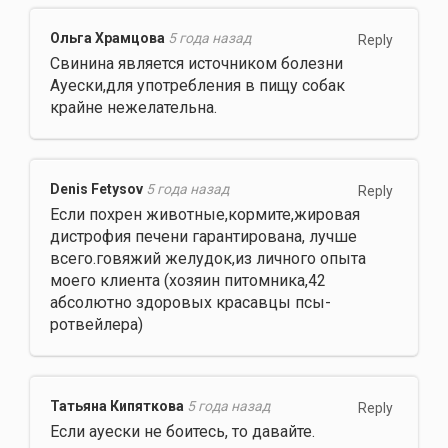
Ольга Храмцова
5 года назад
Reply
Свинина является источником болезни
Ауески,для употребления в пищу собак
крайне нежелательна.
Denis Fetysov
5 года назад
Reply
Если похрен животные,кормите,жировая
дистрофия печени гарантирована, лучше
всего.говяжий желудок,из личного опыта
моего клиента (хозяин питомника,42
абсолютно здоровых красавцы псы-
ротвейлера)
Татьяна Кипяткова
5 года назад
Reply
Если ауески не боитесь, то давайте.