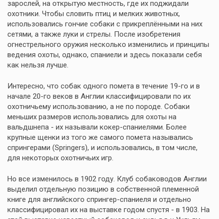
зарослей, на открытую местность, где их поджидали
охотники. Чтобы словить птиц и мелких животных,
использовались гончие собаки с прикреплёнными на них
сетями, а также луки и стрелы. После изобретения
огнестрельного оружия несколько изменились и принципы
ведения охоты, однако, спаниели и здесь показали себя
как нельзя лучше.
Интересно, что собак одного помета в течение 19-го и в
начале 20-го веков в Англии классифицировали по их
охотничьему использованию, а не по породе. Собаки
меньших размеров использовались для охоты на
вальдшнепа - их называли кокер-спаниелями. Более
крупные щенки из того же самого помета назывались
спрингерами (Springers), и использовались, в том числе,
для некоторых охотничьих игр.
Но все изменилось в 1902 году. Клуб собаководов Англии
выделил отдельную позицию в собственной племенной
книге для английского спрингер-спаниеля и отдельно
классифицировал их на выставке годом спустя - в 1903. На