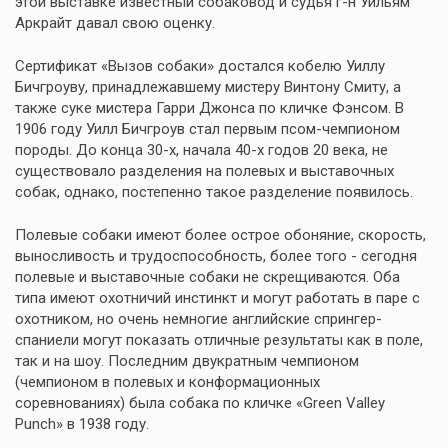
этой выставке известный собаковод и судья г-н Уильям
Аркрайт давал свою оценку.
Сертификат «Вызов собаки» достался кобелю Уиллу
Бичгроуву, принадлежавшему мистеру Винтону Смиту, а
также суке мистера Гарри Джонса по кличке Фэнсом. В
1906 году Уилл Бичгроув стал первым псом-чемпионом
породы. До конца 30-х, начала 40-х годов 20 века, не
существовало разделения на полевых и выставочных
собак, однако, постепенно такое разделение появилось.
Полевые собаки имеют более острое обоняние, скорость,
выносливость и трудоспособность, более того - сегодня
полевые и выставочные собаки не скрещиваются. Оба
типа имеют охотничий инстинкт и могут работать в паре с
охотником, но очень немногие английские спрингер-
спаниели могут показать отличные результаты как в поле,
так и на шоу. Последним двукратным чемпионом
(чемпионом в полевых и конформационных
соревнованиях) была собака по кличке «Green Valley
Punch» в 1938 году.