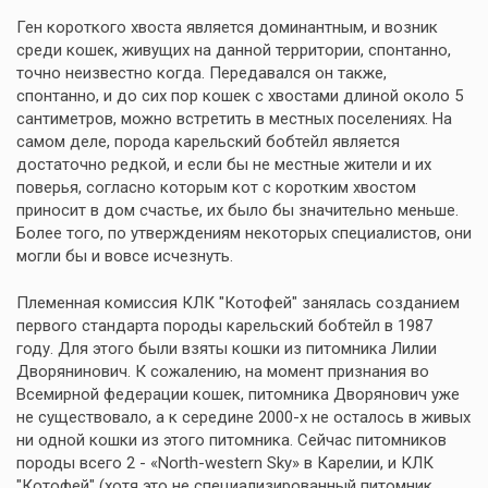
Ген короткого хвоста является доминантным, и возник
среди кошек, живущих на данной территории, спонтанно,
точно неизвестно когда. Передавался он также,
спонтанно, и до сих пор кошек с хвостами длиной около 5
сантиметров, можно встретить в местных поселениях. На
самом деле, порода карельский бобтейл является
достаточно редкой, и если бы не местные жители и их
поверья, согласно которым кот с коротким хвостом
приносит в дом счастье, их было бы значительно меньше.
Более того, по утверждениям некоторых специалистов, они
могли бы и вовсе исчезнуть.
Племенная комиссия КЛК "Котофей" занялась созданием
первого стандарта породы карельский бобтейл в 1987
году. Для этого были взяты кошки из питомника Лилии
Дворянинович. К сожалению, на момент признания во
Всемирной федерации кошек, питомника Дворянович уже
не существовало, а к середине 2000-х не осталось в живых
ни одной кошки из этого питомника. Сейчас питомников
породы всего 2 - «North-western Sky» в Карелии, и КЛК
"Котофей" (хотя это не специализированный питомник