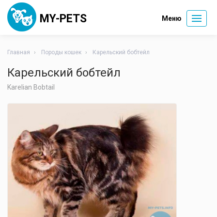
MY-PETS
Меню
Главная
Породы кошек
Карельский бобтейл
Карельский бобтейл
Karelian Bobtail